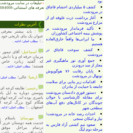
بود
تبلیعات در سایت مرودشت آنلاین با
کشف ۵ میلیاردی احشام قاچاق
تعرفه های استثنائی-09394084008
در مرودشت
آغاز برداشت ذرت علوفه ای از
مزارع مرودشت
آخرین نظرات
تأکید فرماندار مرودشت بر
؛
باید بیشتر معرفی بشه به
پوشش بیمه اجتماعی کشاورزان
عنوان یک بنای تاریخی خود مرودشتیا
ما ایرانی‌ها واقعاً خارق‌العاده
...؛
مطلب اصلی/ ادامه...
هستیم
کشف سوخت قاچاق در
اسماعیل؛
آقای تیمور عمادی از
مرودشت
مربیان حرفه ای و با دانش فوتبال رو
جمع آوری تور ماهیگیری غیر
که گفتید زبانزد خاص و عام
مجاز از سد درودزن
هستند؛
مطلب اصلی/ ادامه...
پایان رقابت‌ ۷۶ هوگوپوش
نونهال در مرودشت
ارشیا؛
عالی؛
مطلب اصلی/ ادامه...
اقدامات زیر بنایی برای سلامت
جامعه با حمایت از مادران
رحیمی؛
طایفه کرجه ای از قبل از
دستور فوری دادستان مرودشت
پیوستن دوباره به ایل باصری هم
برای مقابله کارشناسی با جولان
باصری بوده اند، کرجه ایهای آباده که
هنگام کوچ بزرگ کرجه ای ها از
جوندگان در کانال‌های دفع آب‌های
اصفهان ...؛
سطحی شهر
مطلب اصلی/ ادامه...
احداث رصد خانه در مرودشت؛
مهرسام؛
باسلام وخداقوت
نیاز و امکان سنجی
خدمت همه دوستان عزیز آن شاالله
صعود تیم کشتی آزاد فارس به
درتمام مراحل موفق وپیروز
مرحله دوم لیگ
باشید.اقتی مسرور باعث افتخارید