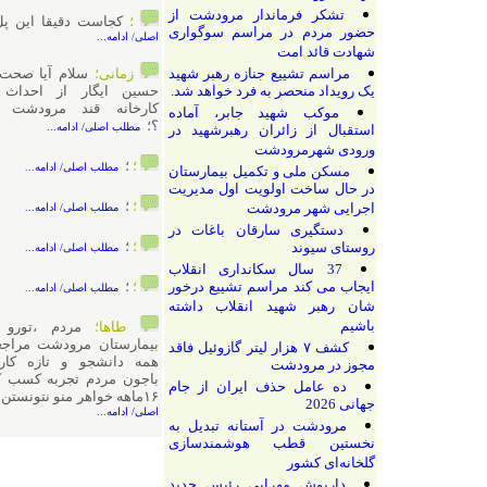
تشکر فرماندار مرودشت از
؛
کجاست دقیقا این پل؛
مطلب
حضور مردم در مراسم سوگواری
اصلی/ ادامه...
شهادت قائد امت
مراسم تشییع جنازه رهبر شهید
زمانی؛
سلام آیا صحت دارد که
یک رویداد منحصر به فرد خواهد شد.
حسین ایگار از احداث کنندگان
کارخانه قند مرودشت می‌باشد
موکب شهید جابر، آماده
؟؛
مطلب اصلی/ ادامه...
استقبال از زائران رهبرشهید در
ورودی شهرمرودشت
؛
؛
مطلب اصلی/ ادامه...
مسکن ملی و تکمیل بیمارستان
در حال ساخت اولویت اول مدیریت
؛
؛
اجرایی شهر مرودشت
مطلب اصلی/ ادامه...
دستگیری سارقان باغات در
؛
؛
روستای سیوند
مطلب اصلی/ ادامه...
37 سال سکانداری انقلاب
ایجاب می کند مراسم تشییع درخور
؛
؛
مطلب اصلی/ ادامه...
شان رهبر شهید انقلاب داشته
باشیم
طاها؛
مردم ،تورو خدا به
بیمارستان مرودشت مراجعه نکنید،
کشف ۷ هزار لیتر گازوئیل فاقد
همه دانشجو و تازه کارن،میخان
مجوز در مرودشت
باجون مردم تجربه کسب کنن،دختر
ده عامل حذف ایران از جام
۱۶ماهه خواهر منو نتونستن ...؛
مطلب
جهانی 2026
اصلی/ ادامه...
مرودشت در آستانه تبدیل به
نخستین قطب هوشمندسازی
گلخانه‌ای کشور
داریوش مهرابی رئيس جدید