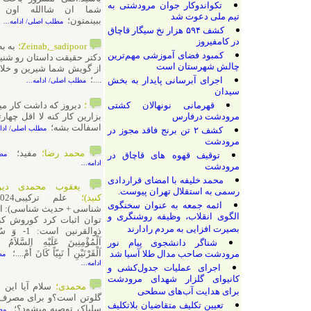
تکواندوکار جوان مرودشتی به
شما ان شاالله اون بالابالاها
تیم ملی دعوت شد
ببینمتون؛
مطلب اصلی/ ادامه...
کشف ۵۹۴ هزار نخ سیگار قاچاق
در کامفیروز
Zeinab,_sadipoor؛
به به احسنت
کمبود فضای آموزشی مهم‌ترین
دکتر حقیقت داستان رو شنیده بودیم
چالش شهرستان است
از گویش شما شیرین و خلاق تر شد
....؛
اجرای آبرسانی پایدار به بخش
مطلب اصلی/ ادامه...
سیدان
قهرمانی نونهالان کشتی
؛
دیروز که داشت کار میکرد البته
مرودشت درفارس
بزارین کار کنه لا اقل چهارتا خیابون
اسفالت بشه؛
مطلب اصلی/ ادامه...
کشف ۲ تن برنج فاقد مجوز در
مرودشت
محمد رضا؛
مفید؛
توقیف قهوه های قاچاق در
مطلب اصلی/
ادامه...
مرودشت
محمد خلیفه با امضای قراردادی
یعقوب محمدی دیوان(سرچ
رسمی به استقلال تهران پیوست.
کنید)؛
علم ترکیبی2024(باستان
ائمه جمعه به عنوان سخنگوی
شناسی + حدیث شناسی): از کجا می
الگوی انقلاب، وظیفه روشنگری و
توان اثبات کرد کوروش کبیر همان
بصیرت افزایی به مردم رادارند
ذوالقرنین است: 1- وَ سُئِلَ أَمِيرُ
اَلْمُؤْمِنِينَ عَلَيْهِ السَّلاَمُ عَنْ ذِي
شناگر دانشجوی پیام نور
اَلْقَرْنَيْنِ أَ نَبِيّاً كَانَ أَمْ....؛
مرودشت صاحب مدال طلا آسیا شد
مطلب اصلی/
ادامه...
اجرای عملیات جدول‌کشی و
کانیوای گلزار شهدای مرودشت
محمدی؛
سلام آیا این نون فاقد
برای هدایت آب‌های سطحی
گلوتن است؟و برای مصرف بیماران
تعیین تکلیف متقاضیان بلاتکلیف
سلیاک توصیه میشود؟؛
مطلب اصلی/