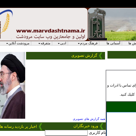
English
مانی ها
فرهنگ مردم
ادبی
متفرقه
مرودشت آنلاین
خانه
گزارش تصویری
رات و
همه گزارش های تصویری
ورود
خبرنگاران
اخبار پر بازدید رسانه ها
نام کاربری