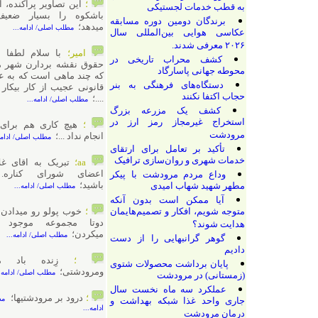
؛
این تصاویر پراکنده، آن حضور
به قطب خدمات لجستیکی
باشکوه را بسیار ضعیف نشان
برندگان دومین دوره مسابقه
میدهد؛
مطلب اصلی/ ادامه...
عکاسی هوایی بین‌المللی سال
۲۰۲۶ معرفی شدند.
امیر؛
با سلام لطفا از تضییع
کشف محراب تاریخی در
حقوق نقشه بردارن شهر مرودشت
محوطه جهانی پاسارگاد
که چند ماهی است که به علت وضع
دستگاه‌های فرهنگی به بنر
قانونی عجیب از کار بیکار شده اند
حجاب اکتفا نکنند
....؛
مطلب اصلی/ ادامه...
کشف یک مزرعه بزرگ
استخراج غیرمجاز رمز ارز در
؛
هیچ کاری هم برای شهرش
مرودشت
انجام نداد ...؛
مطلب اصلی/ ادامه...
تأکید بر تعامل برای ارتقای
خدمات شهری و روان‌سازی ترافیک
aa؛
تبریک به اقای غلامپور از
اعضای شورای کناره. موفق
وداع مردم مرودشت با پیکر
باشید؛
مطهر شهید شهاب امیدی
مطلب اصلی/ ادامه...
آیا ممکن است بدون آنکه
متوجه شویم، افکار و تصمیم‌هایمان
؛
خوب پولو رو میدادن از همین
دوتا مجموعه موجود استفاده
هدایت شوند؟
میکردن؛
مطلب اصلی/ ادامه...
گوهر گرانبهایی را از دست
دادیم
؛
زِنده باد مرودشت
پایان برداشت محصولات شتوی
ومرودشتی؛
مطلب اصلی/ ادامه...
(زمستانی) در مرودشت
عملکرد سه ماه نخست سال
؛
درود بر مرودشتیها؛
مطلب اصلی/
جاری واحد غذا شبکه بهداشت و
ادامه...
درمان مرودشت