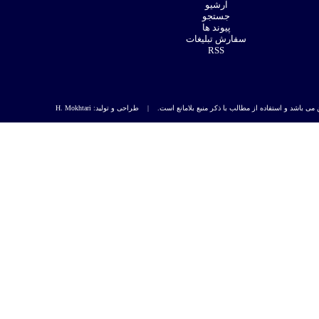
آرشیو
جستجو
پیوند ها
سفارش تبلیغات
RSS
 مطالب با ذکر منبع بلامانع است. | طراحی و تولید: H. Mokhtari