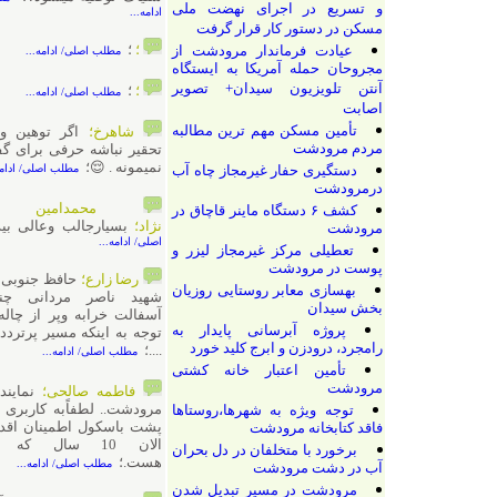
و تسریع در اجرای نهضت ملی
ادامه...
مسکن در دستور کار قرار گرفت
؛
؛
عیادت فرماندار مرودشت از
مطلب اصلی/ ادامه...
مجروحان حمله آمریکا به ایستگاه
آنتن تلویزیون سیدان+ تصویر
؛
؛
مطلب اصلی/ ادامه...
اصابت
تأمین مسکن مهم ترین مطالبه
شاهرخ؛
اگر توهین و کنایه و
مردم مرودشت
تحقیر نباشه حرفی برای گفتن باقی
نمیمونه . 😌؛
دستگیری حفار غیرمجاز چاه آب
مطلب اصلی/ ادامه...
درمرودشت
محمدامین صالحی
کشف ۶ دستگاه ماینر قاچاق در
نژاد؛
بسیارجالب وعالی بید؛
مرودشت
مطلب
اصلی/ ادامه...
تعطیلی مرکز غیرمجاز لیزر و
پوست در مرودشت
رضا زارع؛
حافظ جنوبی کوچه ۱۴
بهسازی معابر روستایی روزیان
شهید ناصر مردانی چند ساله
بخش سیدان
آسفالت خرابه وپر از چاله چوله با
پروژه آبرسانی پایدار به
توجه به اینکه مسیر پرتردد وترافیک
رامجرد، درودزن و ابرج کلید خورد
....؛
مطلب اصلی/ ادامه...
تأمین اعتبار خانه کشتی
مرودشت
فاطمه صالحی؛
نماینده محترم
مرودشت.. لطفاًبه کاربری زمین‌های
توجه ویژه به شهرها،روستاها
پشت باسکول اطمینان اقدام کنید...
فاقد کتابخانه مرودشت
الان 10 سال که بلاتکلیف
برخورد با متخلفان در دل بحران
هست.؛
مطلب اصلی/ ادامه...
آب در دشت مرودشت
مرودشت در مسیر تبدیل شدن