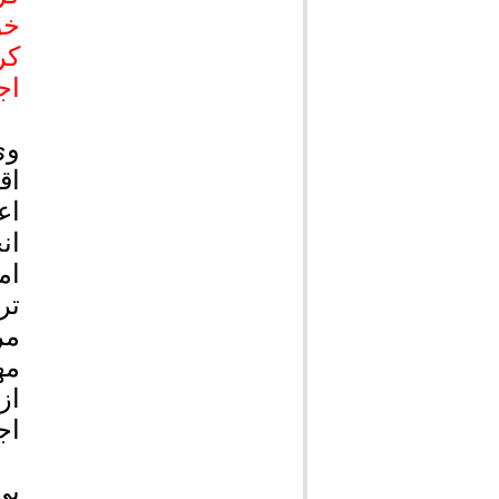
خو
کر
اج
وی
اق
ان
ام
تر
مر
مه
از
اج
پی