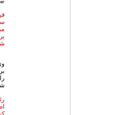
نی
فر
سط
مم
بر
شه
وی
بر
را
شد
رئ
اص
کر