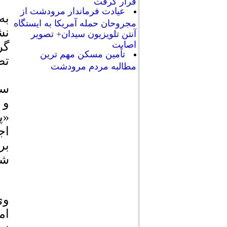
قرار گرفت
عیادت فرماندار مرودشت از
به
مجروحان حمله آمریکا به ایستگاه
نش
آنتن تلویزیون سیدان+ تصویر
اصابت
گر
تأمین مسکن مهم ترین
تص
مطالبه مردم مرودشت
سی
و 
«پ
اج
بر
شه
وی
ام