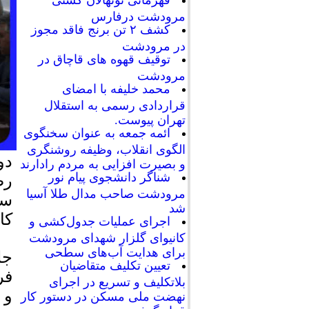
قهرمانی نونهالان کشتی
مرودشت درفارس
کشف ۲ تن برنج فاقد مجوز
در مرودشت
توقیف قهوه های قاچاق در
مرودشت
محمد خلیفه با امضای
قراردادی رسمی به استقلال
تهران پیوست.
ائمه جمعه به عنوان سخنگوی
الگوی انقلاب، وظیفه روشنگری
دو
و بصیرت افزایی به مردم رادارند
شناگر دانشجوی پیام نور
رض
مرودشت صاحب مدال طلا آسیا
سی
شد
کا
اجرای عملیات جدول‌کشی و
کانیوای گلزار شهدای مرودشت
برای هدایت آب‌های سطحی
جل
تعیین تکلیف متقاضیان
فر
بلاتکلیف و تسریع در اجرای
و 
نهضت ملی مسکن در دستور کار