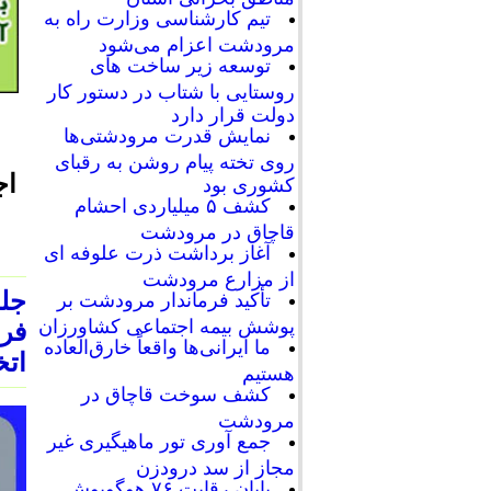
تیم کارشناسی وزارت راه به
مرودشت اعزام می‌شود
توسعه زیر ساخت های
روستایی با شتاب در دستور کار
دولت قرار دارد
نمایش قدرت مرودشتی‌ها
روی تخته پیام روشن به رقبای
اج
کشوری بود
کشف ۵ میلیاردی احشام
قاچاق در مرودشت
آغاز برداشت ذرت علوفه ای
از مزارع مرودشت
جل
تأکید فرماندار مرودشت بر
پوشش بیمه اجتماعی کشاورزان
فرم
ما ایرانی‌ها واقعاً خارق‌العاده
اتخ
هستیم
کشف سوخت قاچاق در
مرودشت
جمع آوری تور ماهیگیری غیر
مجاز از سد درودزن
پایان رقابت‌ ۷۶ هوگوپوش