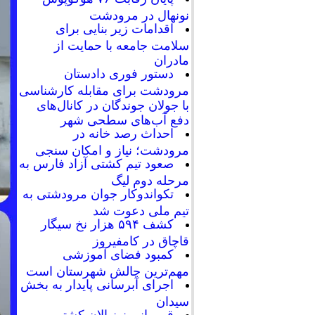
نونهال در مرودشت
اقدامات زیر بنایی برای
سلامت جامعه با حمایت از
مادران
دستور فوری دادستان
مرودشت برای مقابله کارشناسی
با جولان جوندگان در کانال‌های
دفع آب‌های سطحی شهر
احداث رصد خانه در
مرودشت؛ نیاز و امکان سنجی
صعود تیم کشتی آزاد فارس به
مرحله دوم لیگ
تکواندوکار جوان مرودشتی به
تیم ملی دعوت شد
کشف ۵۹۴ هزار نخ سیگار
قاچاق در کامفیروز
کمبود فضای آموزشی
مهم‌ترین چالش شهرستان است
اجرای آبرسانی پایدار به بخش
سیدان