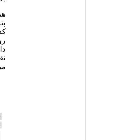
هر
بت
که
رو
دا
نق
مز
ن
ا