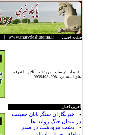
|
www.marvdashtnama.ir
|
صفحه اصلی
+تبلیعات در سایت مرودشت آنلاین با تعرفه
های استثنائی - 09394084008
آخرین اخبار
خبرنگاران سنگربانان حقیقت
در میدان جنگ روایت‌ها
دشت مرودشت در صدر
مناطق بحرانی استان