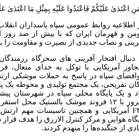
َنِ اعْتَدَىٰ عَلَیْکُمْ فَاعْتَدُوا عَلَیْهِ بِمِثْلِ مَا اعْتَدَىٰ عَل
 اطلاعیه روابط عمومی سپاه پاسداران انقلا
من و قهرمان ایران که با بیش از صد روز ا
رینی و نصاب جدیدی از بصیرت و مقاومت را به
 دنبال افتخار آفرینی های سحرگاه رزمندگ
جاوز آمریکایی با توکل به خدای متعال، فر
افضای سپاه در پاسخ به حملات موشکی ارت
ان تفریحی، یک مجتمع تولیدی و محوطه یک پا
اد و یک پایگاه محلی سپاه در شهرستان پیشوا
F۳۵ آمریکایی و همچنین تاسیسات مهم ارتش 
یگاه هوایی و مرکز کنترل الازرق را هدف قرار 
ادی از جنگنده‌ها را منهدم کردند.