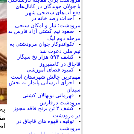
با جولان جوندگان در کانال‌های
دفع آب‌های سطحی شهر
احداث رصد خانه در
مرودشت؛ نیاز و امکان سنجی
صعود تیم کشتی آزاد فارس به
مرحله دوم لیگ
تکواندوکار جوان مرودشتی به
تیم ملی دعوت شد
کشف ۵۹۴ هزار نخ سیگار
قاچاق در کامفیروز
کمبود فضای آموزشی
مهم‌ترین چالش شهرستان است
اجرای آبرسانی پایدار به بخش
سیدان
قهرمانی نونهالان کشتی
مرودشت درفارس
کشف ۲ تن برنج فاقد مجوز
در مرودشت
مت
توقیف قهوه های قاچاق در
اط
مرودشت