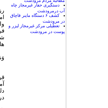
مطالبه مردم مرودشت
دستگیری حفار غیرمجاز چاه
رز
آب درمرودشت
کشف ۶ دستگاه ماینر قاچاق
ام
در مرودشت
وا
تعطیلی مرکز غیرمجاز لیزر و
فر
پوست در مرودشت
شر
ها
وَم
قر
آم
دل
در