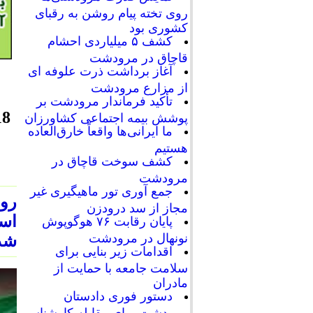
روی تخته پیام روشن به رقبای
کشوری بود
کشف ۵ میلیاردی احشام
قاچاق در مرودشت
آغاز برداشت ذرت علوفه ای
از مزارع مرودشت
تأکید فرماندار مرودشت بر
پوشش بیمه اجتماعی کشاورزان
ما ایرانی‌ها واقعاً خارق‌العاده
هستیم
کشف سوخت قاچاق در
مرودشت
جمع آوری تور ماهیگیری غیر
روا
مجاز از سد درودزن
پایان رقابت‌ ۷۶ هوگوپوش
نونهال در مرودشت
شدن
اقدامات زیر بنایی برای
سلامت جامعه با حمایت از
مادران
دستور فوری دادستان
مرودشت برای مقابله کارشناسی