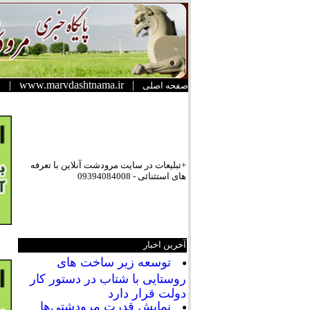
|
www.marvdashtnama.ir
|
صفحه اصلی
+تبلیعات در سایت مرودشت آنلاین با تعرفه
های استثنائی - 09394084008
آخرین اخبار
توسعه زیر ساخت های
روستایی با شتاب در دستور کار
دولت قرار دارد
نمایش قدرت مرودشتی‌ها