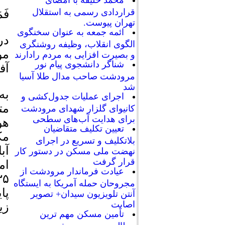
محمد خلیفه با امضای
قراردادی رسمی به استقلال
فَم
تهران پیوست.
ائمه جمعه به عنوان سخنگوی
در
الگوی انقلاب، وظیفه روشنگری
مو
و بصیرت افزایی به مردم رادارند
شناگر دانشجوی پیام نور
آف
مرودشت صاحب مدال طلا آسیا
شد
به
اجرای عملیات جدول‌کشی و
مت
کانیوای گلزار شهدای مرودشت
برای هدایت آب‌های سطحی
هو
تعیین تکلیف متقاضیان
مک
بلاتکلیف و تسریع در اجرای
آب
نهضت ملی مسکن در دستور کار
قرار گرفت
عیادت فرماندار مرودشت از
مجروحان حمله آمریکا به ایستگاه
پا
آنتن تلویزیون سیدان+ تصویر
اصابت
زی
تأمین مسکن مهم ترین