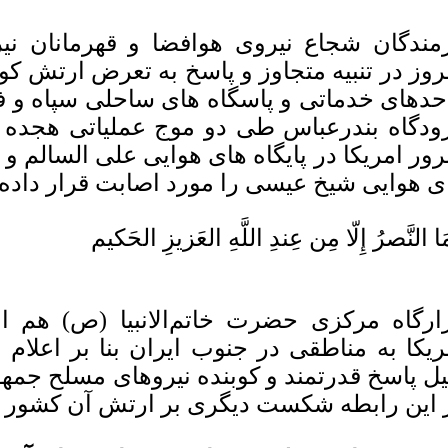
مندگان شجاع نیروی هوافضا و قهرمانان نی
روز در تنبیه متجاوز و پاسخ به تعرض ارتش ک
حدهای خدماتی و پاسگاه های ساحلی سپاه و 
ودگاه بندرعباس طی دو موج عملیاتی هجده
ور امریکا در پایگاه های هوایی علی السالم و ا
ی هوایی شیخ عیسی را مورد اصابت قرار داده 
َا النَّصرُ إِلّا مِن عِندِ اللَّهِ العَزیزِ الحَکیم
ارگاه مرکزی حضرت خاتم‌الانبیا (ص) هم ا
ریکا به مناطقی در جنوب ایران بنا بر اعلام
یل پاسخ قدرتمند و کوبنده نیروهای مسلح جمه
 این رابطه شکست دیگری بر ارتش آن کشور ت