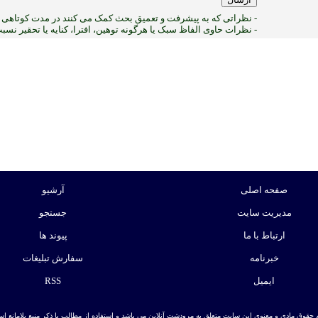
- نظراتی که به پیشرفت و تعمیق بحث کمک می کنند در مدت کوتاهی پ
- نظرات حاوی الفاظ سبک یا هرگونه توهین، افترا، کنایه یا تحقیر نس
:ب
صفحه اصلی
آرشیو
مدیریت سایت
جستجو
ارتباط با ما
پیوند ها
خبرنامه
سفارش تبلیغات
ایمیل
RSS
 حقوق مادی و معنوی این سایت متعلق به مرودشت آنلاین می باشد و استفاده از مطالب با ذکر منبع بلامانع است. | ط