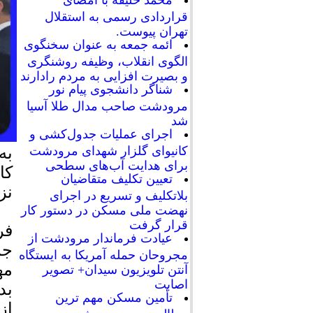
محمد خلیفه با امضای
قراردادی رسمی به استقلال
تهران پیوست.
ائمه جمعه به عنوان سخنگوی
الگوی انقلاب، وظیفه روشنگری
و بصیرت افزایی به مردم رادارند
شناگر دانشجوی پیام نور
مرودشت صاحب مدال طلا آسیا
شد
اجرای عملیات جدول‌کشی و
به
کانیوای گلزار شهدای مرودشت
برای هدایت آب‌های سطحی
کا
تعیین تکلیف متقاضیان
نز
بلاتکلیف و تسریع در اجرای
نهضت ملی مسکن در دستور کار
قرار گرفت
فر
عیادت فرماندار مرودشت از
جم
مجروحان حمله آمریکا به ایستگاه
مه
آنتن تلویزیون سیدان+ تصویر
اصابت
بد
تأمین مسکن مهم ترین
از