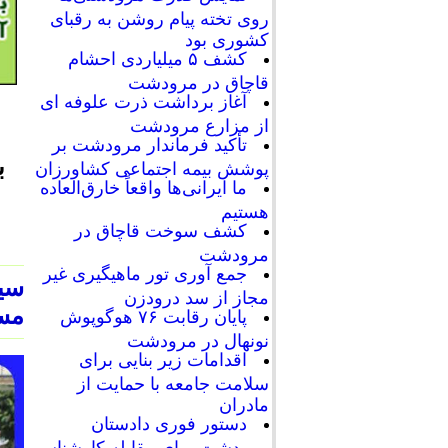
روی تخته پیام روشن به رقبای
کشوری بود
کشف ۵ میلیاردی احشام
قاچاق در مرودشت
آغاز برداشت ذرت علوفه ای
از مزارع مرودشت
تأکید فرماندار مرودشت بر
ب
پوشش بیمه اجتماعی کشاورزان
ما ایرانی‌ها واقعاً خارق‌العاده
هستیم
کشف سوخت قاچاق در
مرودشت
جمع آوری تور ماهیگیری غیر
سید
مجاز از سد درودزن
مسا
پایان رقابت‌ ۷۶ هوگوپوش
نونهال در مرودشت
اقدامات زیر بنایی برای
سلامت جامعه با حمایت از
مادران
دستور فوری دادستان
مرودشت برای مقابله کارشناسی