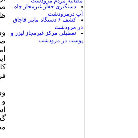
مطالبه مردم مرودشت
صح
دستگیری حفار غیرمجاز چاه
آب درمرودشت
ظر
کشف ۶ دستگاه ماینر قاچاق
در مرودشت
وی
تعطیلی مرکز غیرمجاز لیزر و
صو
پوست در مرودشت
ام
ای
کا
فر
وی
و 
اس
گذ
مت