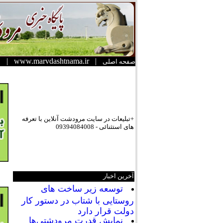
|
www.marvdashtnama.ir
|
صفحه اصلی
+تبلیعات در سایت مرودشت آنلاین با تعرفه
های استثنائی - 09394084008
آخرین اخبار
توسعه زیر ساخت های
روستایی با شتاب در دستور کار
دولت قرار دارد
نمایش قدرت مرودشتی‌ها