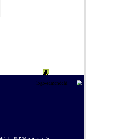
254
بهترین نمایش در 768*1024 |
تمام