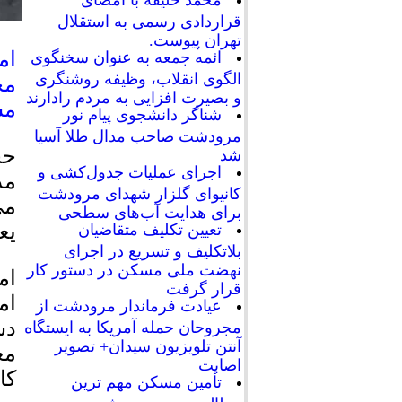
محمد خلیفه با امضای
قراردادی رسمی به استقلال
تهران پیوست.
ام
ائمه جمعه به عنوان سخنگوی
الگوی انقلاب، وظیفه روشنگری
مج
و بصیرت افزایی به مردم رادارند
مش
شناگر دانشجوی پیام نور
مرودشت صاحب مدال طلا آسیا
حج
شد
اجرای عملیات جدول‌کشی و
مذ
کانیوای گلزار شهدای مرودشت
می
برای هدایت آب‌های سطحی
یع
تعیین تکلیف متقاضیان
بلاتکلیف و تسریع در اجرای
نهضت ملی مسکن در دستور کار
ام
قرار گرفت
ام
عیادت فرماندار مرودشت از
دس
مجروحان حمله آمریکا به ایستگاه
آنتن تلویزیون سیدان+ تصویر
مع
اصابت
کا
تأمین مسکن مهم ترین