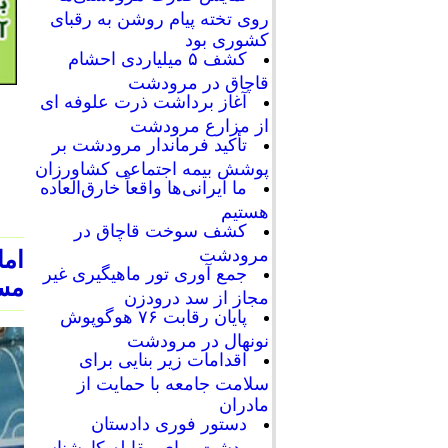
روی تخته پیام روشن به رقبای
کشوری بود
کشف ۵ میلیاردی احشام
قاچاق در مرودشت
آغاز برداشت ذرت علوفه ای
از مزارع مرودشت
تأکید فرماندار مرودشت بر
پوشش بیمه اجتماعی کشاورزان
ما ایرانی‌ها واقعاً خارق‌العاده
هستیم
کشف سوخت قاچاق در
مرودشت
ام
جمع آوری تور ماهیگیری غیر
مس
مجاز از سد درودزن
پایان رقابت‌ ۷۶ هوگوپوش
نونهال در مرودشت
اقدامات زیر بنایی برای
سلامت جامعه با حمایت از
مادران
دستور فوری دادستان
مرودشت برای مقابله کارشناسی