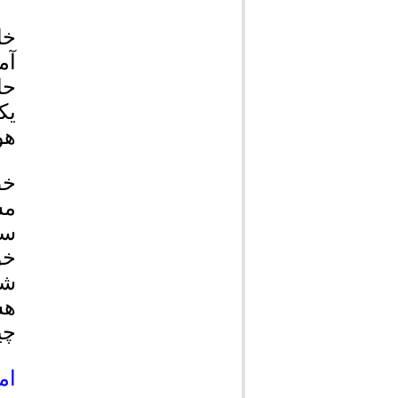
خا
آم
حا
یک
هو
خط
مس
سک
خو
شر
هس
چی
ام