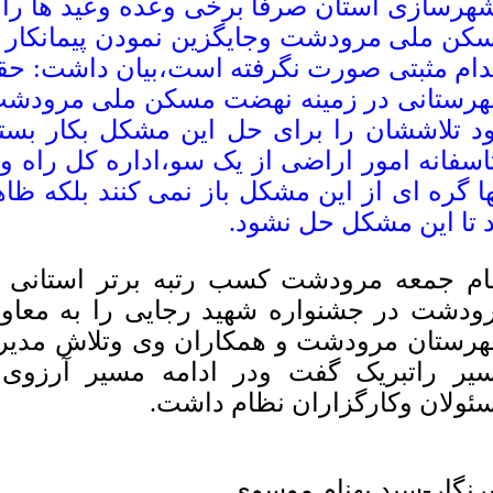
هرسازی استان صرفا برخی وعده وعید ها ر
کن ملی مرودشت وجایگزین نمودن پیمانکار ها
دام مثبتی صورت نگرفته است،بیان داشت: حقیر
رستانی در زمینه نهضت مسکن ملی مرودشت ند
د تلاششان را برای حل این مشکل بکار بست
اسفانه امور اراضی از یک سو،اداره کل راه 
ها گره ای از این مشکل باز نمی کنند بلکه ظ
د تا این مشکل حل نشود.
ام جمعه مرودشت کسب رتبه برتر استانی ف
ودشت در جشنواره شهید رجایی را به معاون 
رستان مرودشت و همکاران وی وتلاش مدیرا
یر راتبریک گفت ودر ادامه مسیر آرزوی
ئولان وکارگزاران نظام داشت.
رنگار-سید بهنام موسوی