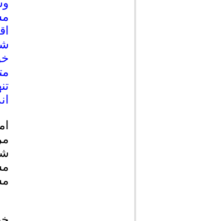
وش
مس
اق
شه
خو
مت
تن
ان
ام
مر
شه
مس
مس
خب