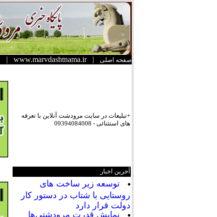
|
www.marvdashtnama.ir
|
صفحه اصلی
+تبلیعات در سایت مرودشت آنلاین با تعرفه
های استثنائی - 09394084008
آخرین اخبار
توسعه زیر ساخت های
روستایی با شتاب در دستور کار
دولت قرار دارد
نمایش قدرت مرودشتی‌ها