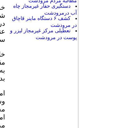
مطالبه مردم مرودشت
دستگیری حفار غیرمجاز چاه
خط
آب درمرودشت
کشف ۶ دستگاه ماینر قاچاق
در
در مرودشت
تعطیلی مرکز غیرمجاز لیزر و
عن
پوست در مرودشت
سر
مق
به
بد
ام
وس
مج
ام
مذ