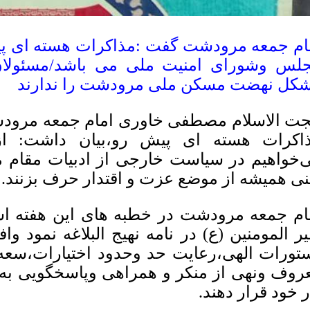
ام جمعه مرودشت گفت :مذاکرات هسته ای پی
لس وشورای امنیت ملی می باشد/مسئولان
کل نهضت مسکن ملی مرودشت را ندارند
ت الاسلام مصطفی خاوری امام جمعه مرود
اکرات هسته ای پیش رو،بیان داشت: از
‌خواهیم در سیاست خارجی از ادبیات مقام م
نی همیشه از موضع عزت و اقتدار حرف بزنند.
ام جمعه مرودشت در خطبه های این هفته ا
یر المومنین (ع) در نامه نهیج البلاغه نمود وا
تورات الهی،رعایت حد وحدود اختیارات،سعه 
روف ونهی از منکر و همراهی وپاسخگویی به
ر خود قرار دهند.