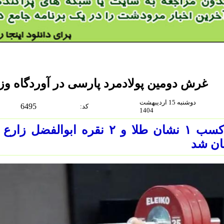
غرش دومین پولادمرد پارسی در آوردگاه وزن
دوشنبه 15 اردیبهشت
6495
:كد
1404
با کسب ۱ نشان طلا و ۲ نقره اب
ان شد