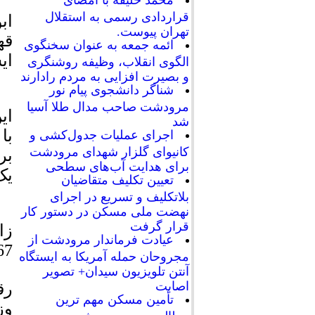
محمد خلیفه با امضای
قراردادی رسمی به استقلال
اب
تهران پیوست.
ائمه جمعه به عنوان سخنگوی
ای
الگوی انقلاب، وظیفه روشنگری
و بصیرت افزایی به مردم رادارند
شناگر دانشجوی پیام نور
مرودشت صاحب مدال طلا آسیا
ای
شد
اجرای عملیات جدول‌کشی و
کانیوای گلزار شهدای مرودشت
برای هدایت آب‌های سطحی
یک
تعیین تکلیف متقاضیان
بلاتکلیف و تسریع در اجرای
نهضت ملی مسکن در دستور کار
قرار گرفت
زا
عیادت فرماندار مرودشت از
167 و 171 را 
مجروحان حمله آمریکا به ایستگاه
آنتن تلویزیون سیدان+ تصویر
اصابت
رق
تأمین مسکن مهم ترین