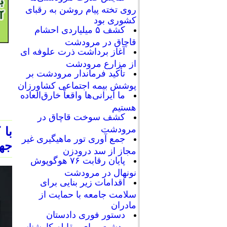
روی تخته پیام روشن به رقبای
کشوری بود
کشف ۵ میلیاردی احشام
قاچاق در مرودشت
آغاز برداشت ذرت علوفه ای
از مزارع مرودشت
تأکید فرماندار مرودشت بر
پوشش بیمه اجتماعی کشاورزان
ما ایرانی‌ها واقعاً خارق‌العاده
هستیم
کشف سوخت قاچاق در
مرودشت
جمع آوری تور ماهیگیری غیر
جه
مجاز از سد درودزن
پایان رقابت‌ ۷۶ هوگوپوش
نونهال در مرودشت
اقدامات زیر بنایی برای
سلامت جامعه با حمایت از
مادران
دستور فوری دادستان
مرودشت برای مقابله کارشناسی