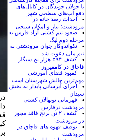
با جولان جوندگان در کانال‌های
دفع آب‌های سطحی شهر
احداث رصد خانه در
مرودشت؛ نیاز و امکان سنجی
صعود تیم کشتی آزاد فارس به
مرحله دوم لیگ
تکواندوکار جوان مرودشتی به
تیم ملی دعوت شد
کشف ۵۹۴ هزار نخ سیگار
قاچاق در کامفیروز
کمبود فضای آموزشی
مهم‌ترین چالش شهرستان است
اجرای آبرسانی پایدار به بخش
سیدان
در
قهرمانی نونهالان کشتی
مرودشت درفارس
کشف ۲ تن برنج فاقد مجوز
در مرودشت
توقیف قهوه های قاچاق در
بر
مرودشت