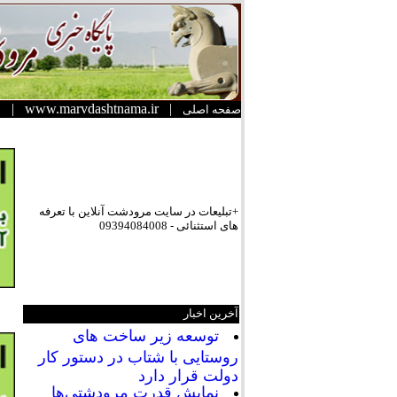
|
www.marvdashtnama.ir
|
صفحه اصلی
+تبلیعات در سایت مرودشت آنلاین با تعرفه
های استثنائی - 09394084008
آخرین اخبار
توسعه زیر ساخت های
روستایی با شتاب در دستور کار
دولت قرار دارد
نمایش قدرت مرودشتی‌ها