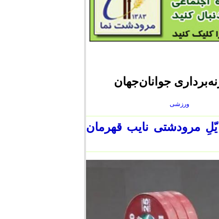
ه‌برداری جوانان‌جهان
ورزشی
والفضل زارع یّلِ مرودشتی نایب قهرمان