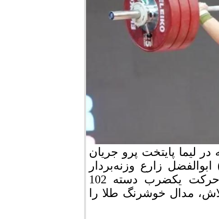
در لیما پایتخت پرو جریان
رد بامداد امروز دوشنبه(15 اردیبهشت 1404) ابوالفضل زارع وزنه‌بردار
قدرتمند و مرودشتی تیم ملی کشورمان در حرکت یکضرب دسته 102
رم در سومین تلاش، مدال خوشرنگ طلا را