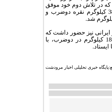
که در تلاش دوم خود موفق
مهار وزنه 210 شده بود با حدنصاب مجموع 386 کیلوگرم نقره دوضرب و
ر ایرانی نیز حضور داشت که
با ثبت رکوردهای 166 کیلوگرم در یکضرب و 184 کیلوگرم در دوضرب، با
ع:پايگاه خبری تحلیلی اخبار مرودشت