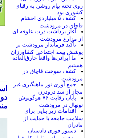
روی تخته پیام روشن به رقبای
کشوری بود
کشف ۵ میلیاردی احشام
قاچاق در مرودشت
آغاز برداشت ذرت علوفه ای
از مزارع مرودشت
تأکید فرماندار مرودشت بر
پوشش بیمه اجتماعی کشاورزان
ما ایرانی‌ها واقعاً خارق‌العاده
هستیم
کشف سوخت قاچاق در
مرودشت
جمع آوری تور ماهیگیری غیر
اس
مجاز از سد درودزن
دو
پایان رقابت‌ ۷۶ هوگوپوش
من
نونهال در مرودشت
اقدامات زیر بنایی برای
سلامت جامعه با حمایت از
مادران
دستور فوری دادستان
مرودشت برای مقابله کارشناسی