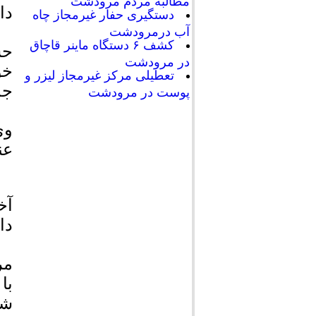
مطالبه مردم مرودشت
دا
دستگیری حفار غیرمجاز چاه
آب درمرودشت
کشف ۶ دستگاه ماینر قاچاق
در مرودشت
خو
تعطیلی مرکز غیرمجاز لیزر و
جذ
پوست در مرودشت
عن
داد
مر
با
شد