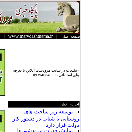
|
www.marvdashtnama.ir
|
صفحه اصلی
+تبلیعات در سایت مرودشت آنلاین با تعرفه
های استثنائی - 09394084008
آخرین اخبار
توسعه زیر ساخت های
روستایی با شتاب در دستور کار
دولت قرار دارد
نمایش قدرت مرودشتی‌ها