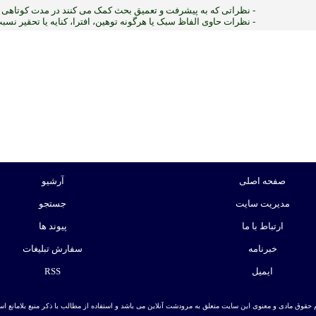
- نظراتی که به پیشرفت و تعمیق بحث کمک می کنند در مدت کوتاهی پ
- نظرات حاوی الفاظ سبک یا هرگونه توهین، افترا، کنایه یا تحقیر نس
:ب
صفحه اصلی
آرشیو
مدیریت سایت
جستجو
ارتباط با ما
پیوند ها
خبرنامه
سفارش تبلیغات
ایمیل
RSS
 حقوق مادی و معنوی این سایت متعلق به مرودشت آنلاین می باشد و استفاده از مطالب با ذکر منبع بلامانع است. | ط