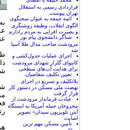
محمد خلیفه با امضای
قراردادی رسمی به استقلال
تهران پیوست.
ائمه جمعه به عنوان سخنگوی
به
الگوی انقلاب، وظیفه روشنگری
عم
و بصیرت افزایی به مردم رادارند
شناگر دانشجوی پیام نور
عن
مرودشت صاحب مدال طلا آسیا
شد
طی
اجرای عملیات جدول‌کشی و
دا
کانیوای گلزار شهدای مرودشت
برای هدایت آب‌های سطحی
شه
تعیین تکلیف متقاضیان
بلاتکلیف و تسریع در اجرای
نهضت ملی مسکن در دستور کار
قرار گرفت
مد
عیادت فرماندار مرودشت از
فع
مجروحان حمله آمریکا به ایستگاه
رت
آنتن تلویزیون سیدان+ تصویر
اصابت
تأمین مسکن مهم ترین
هم