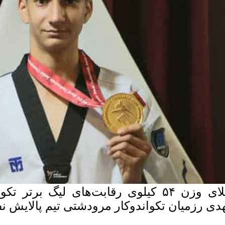
طلای وزن ۵۴ کیلوی رقابت‌های لیگ برت
دی رزمیان تکواندوکار مرودشتی تیم پالایش ن