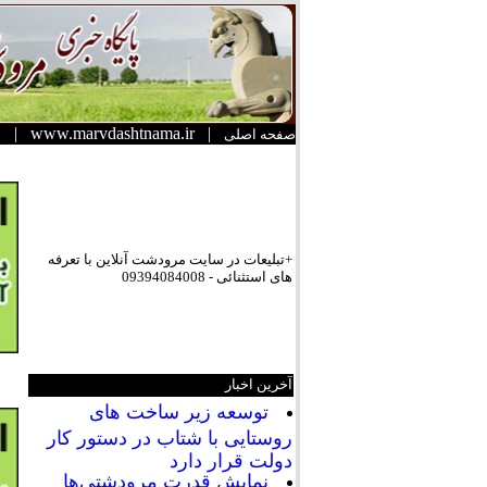
|
www.marvdashtnama.ir
|
صفحه اصلی
+تبلیعات در سایت مرودشت آنلاین با تعرفه
های استثنائی - 09394084008
آخرین اخبار
توسعه زیر ساخت های
روستایی با شتاب در دستور کار
دولت قرار دارد
نمایش قدرت مرودشتی‌ها