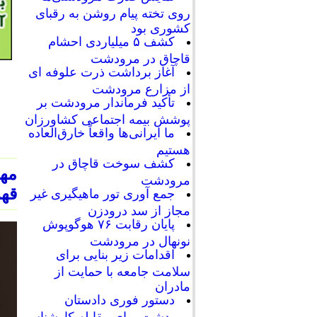
روی تخته پیام روشن به رقبای
کشوری بود
کشف ۵ میلیاردی احشام
قاچاق در مرودشت
آغاز برداشت ذرت علوفه ای
از مزارع مرودشت
تأکید فرماندار مرودشت بر
پوشش بیمه اجتماعی کشاورزان
ما ایرانی‌ها واقعاً خارق‌العاده
هستیم
کشف سوخت قاچاق در
مه
مرودشت
قهر
جمع آوری تور ماهیگیری غیر
مجاز از سد درودزن
پایان رقابت‌ ۷۶ هوگوپوش
نونهال در مرودشت
اقدامات زیر بنایی برای
سلامت جامعه با حمایت از
مادران
دستور فوری دادستان
مرودشت برای مقابله کارشناسی