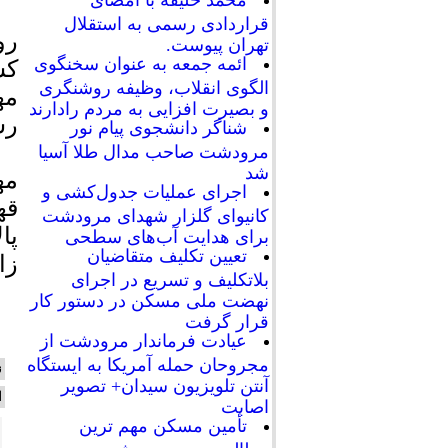
محمد خلیفه با امضای
قراردادی رسمی به استقلال
رو
تهران پیوست.
ائمه جمعه به عنوان سخنگوی
کس
الگوی انقلاب، وظیفه روشنگری
مه
و بصیرت افزایی به مردم رادارند
رس
شناگر دانشجوی پیام نور
مرودشت صاحب مدال طلا آسیا
شد
مه
اجرای عملیات جدول‌کشی و
کانیوای گلزار شهدای مرودشت
پا
برای هدایت آب‌های سطحی
تعیین تکلیف متقاضیان
زا
بلاتکلیف و تسریع در اجرای
نهضت ملی مسکن در دستور کار
قرار گرفت
عیادت فرماندار مرودشت از
مجروحان حمله آمریکا به ایستگاه
ن
آنتن تلویزیون سیدان+ تصویر
ا
اصابت
تأمین مسکن مهم ترین