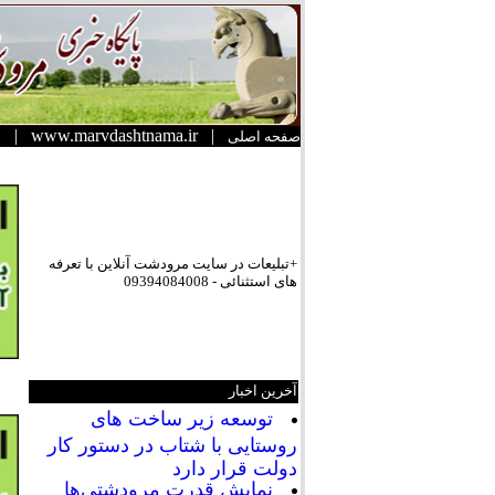
|
www.marvdashtnama.ir
|
صفحه اصلی
+تبلیعات در سایت مرودشت آنلاین با تعرفه
های استثنائی - 09394084008
آخرین اخبار
توسعه زیر ساخت های
روستایی با شتاب در دستور کار
دولت قرار دارد
نمایش قدرت مرودشتی‌ها