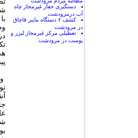
تص
مطالبه مردم مرودشت
دستگیری حفار غیرمجاز چاه
شه
آب درمرودشت
با
کشف ۶ دستگاه ماینر قاچاق
وظ
در مرودشت
تعطیلی مرکز غیرمجاز لیزر و
در
پوست در مرودشت
هد
پی
وی
تو
آش
جا
عا
بو