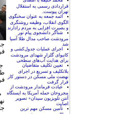
محمد خلیفه با امضای
قراردادی رسمی به استقلال
تهران پیوست.
ائمه جمعه به عنوان سخنگوی
الگوی انقلاب، وظیفه روشنگری
و بصیرت افزایی به مردم رادارند
شناگر دانشجوی پیام نور
مرودشت صاحب مدال طلا آسیا
جل
شد
اجرای عملیات جدول‌کشی و
فر
کانیوای گلزار شهدای مرودشت
برای هدایت آب‌های سطحی
جل
تعیین تکلیف متقاضیان
بلاتکلیف و تسریع در اجرای
طه
نهضت ملی مسکن در دستور کار
فر
قرار گرفت
عیادت فرماندار مرودشت از
مجروحان حمله آمریکا به ایستگاه
طه
آنتن تلویزیون سیدان+ تصویر
نه
اصابت
جا
تأمین مسکن مهم ترین