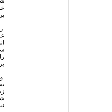
شه
عم
پر
رئ
عد
ان
شو
را
پرون
وی
بس
زش
شد
نی