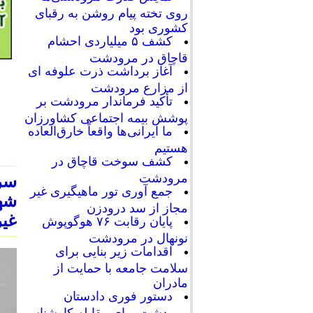
روی تخته پیام روشن به رقبای
کشوری بود
کشف ۵ میلیاردی احشام
قاچاق در مرودشت
آغاز برداشت ذرت علوفه ای
از مزارع مرودشت
تأکید فرماندار مرودشت بر
پوشش بیمه اجتماعی کشاورزان
ما ایرانی‌ها واقعاً خارق‌العاده
هستیم
کشف سوخت قاچاق در
مرودشت
سر
جمع آوری تور ماهیگیری غیر
شه
مجاز از سد درودزن
غی
پایان رقابت‌ ۷۶ هوگوپوش
نونهال در مرودشت
اقدامات زیر بنایی برای
سلامت جامعه با حمایت از
مادران
دستور فوری دادستان
مرودشت برای مقابله کارشناسی