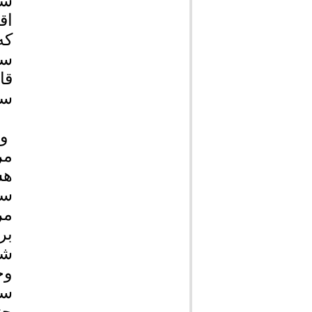
سا
اق
که
سا
قا
سا
وی
مر
هس
سب
مر
بر
شه
وج
سر