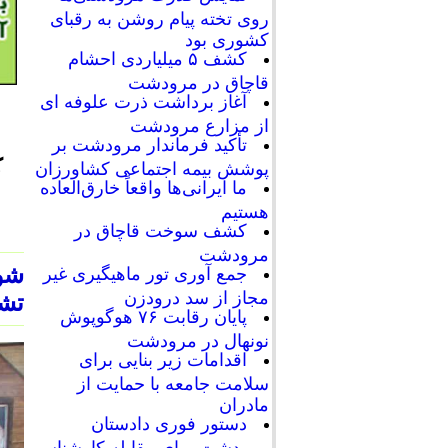
روی تخته پیام روشن به رقبای
کشوری بود
کشف ۵ میلیاردی احشام
قاچاق در مرودشت
آغاز برداشت ذرت علوفه ای
از مزارع مرودشت
تأکید فرماندار مرودشت بر
ک
پوشش بیمه اجتماعی کشاورزان
ما ایرانی‌ها واقعاً خارق‌العاده
هستیم
کشف سوخت قاچاق در
مرودشت
شو
جمع آوری تور ماهیگیری غیر
مجاز از سد درودزن
تشک
پایان رقابت‌ ۷۶ هوگوپوش
نونهال در مرودشت
اقدامات زیر بنایی برای
سلامت جامعه با حمایت از
مادران
دستور فوری دادستان
مرودشت برای مقابله کارشناسی