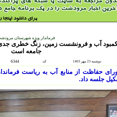
فرماندار ویژه شهرستان مرودش
مبود آب و فرونشست زمین، زنگ خطری جدی ب
جامعه است
6344
دوشنبه 23 مهر 1403
:كد
رای حفاظت از منابع آب به ریاست فرماند
یل جلسه داد.