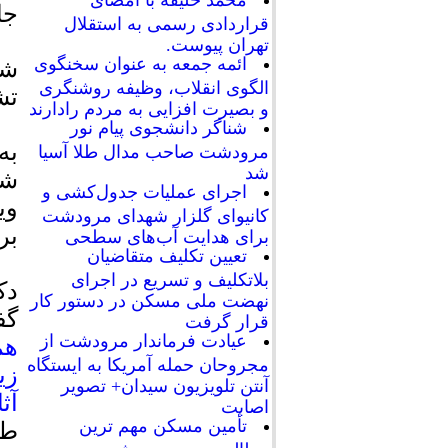
محمد خلیفه با امضای
جا
قراردادی رسمی به استقلال
تهران پیوست.
ائمه جمعه به عنوان سخنگوی
شو
الگوی انقلاب، وظیفه روشنگری
تش
و بصیرت افزایی به مردم رادارند
شناگر دانشجوی پیام نور
به
مرودشت صاحب مدال طلا آسیا
شد
شه
اجرای عملیات جدول‌کشی و
وی
کانیوای گلزار شهدای مرودشت
بر
برای هدایت آب‌های سطحی
تعیین تکلیف متقاضیان
بلاتکلیف و تسریع در اجرای
دک
نهضت ملی مسکن در دستور کار
گف
قرار گرفت
عیادت فرماندار مرودشت از
هم
مجروحان حمله آمریکا به ایستگاه
زی
آنتن تلویزیون سیدان+ تصویر
آث
اصابت
تأمین مسکن مهم ترین
طی