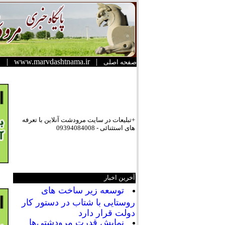
|
www.marvdashtnama.ir
|
صفحه اصلی
+تبلیعات در سایت مرودشت آنلاین با تعرفه
های استثنائی - 09394084008
آخرین اخبار
توسعه زیر ساخت های
روستایی با شتاب در دستور کار
دولت قرار دارد
نمایش قدرت مرودشتی‌ها