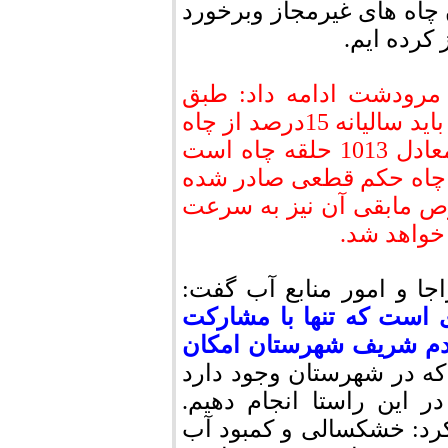
چاه های غیرمجاز وبرخورد
 کرده ایم.
مرودشت ادامه داد: طبق
دستورالعمل های ابلاغی در شهرستان مرودشت باید سالیانه 15درصد از چاه
های غیرمجاز مسلوب المنفعه شود که امسال معادل 1013 حلقه چاه است
داد، در نوبت نخست برای 214 حلقه چاه حکم قطعی صادر شده
ص مابقی آن نیز به سرعت
خواهد شد.
اجا و امور منابع آب گفت:
 است که تنها با مشارکت
ردم شریف شهرستان امکان
که در شهرستان وجود دارد
 این راستا انجام دهیم.
رد: خشکسالی و کمبود آب