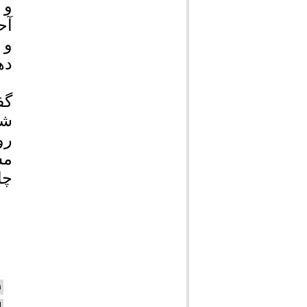
و 
آح
و 
ده
گف
شه
رو
مش
چا
ن
ا