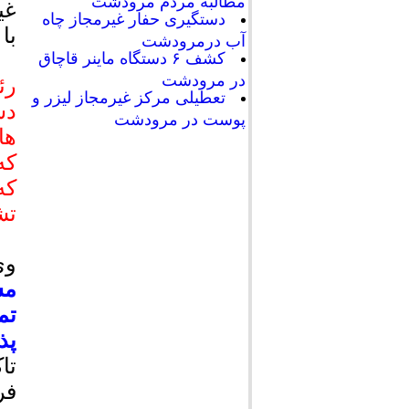
مطالبه مردم مرودشت
غی
دستگیری حفار غیرمجاز چاه
با
آب درمرودشت
کشف ۶ دستگاه ماینر قاچاق
در مرودشت
رئ
تعطیلی مرکز غیرمجاز لیزر و
پوست در مرودشت
که
تش
وی
مس
تم
پذ
تا
فر