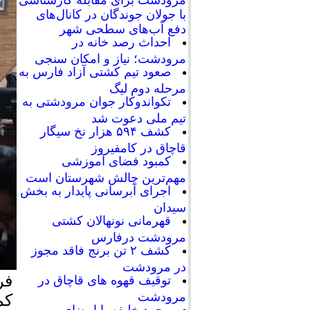
با جولان جوندگان در کانال‌های
دفع آب‌های سطحی شهر
احداث رصد خانه در
مرودشت؛ نیاز و امکان سنجی
صعود تیم کشتی آزاد فارس به
مرحله دوم لیگ
تکواندوکار جوان مرودشتی به
تیم ملی دعوت شد
کشف ۵۹۴ هزار نخ سیگار
قاچاق در کامفیروز
کمبود فضای آموزشی
مهم‌ترین چالش شهرستان است
اجرای آبرسانی پایدار به بخش
سیدان
قهرمانی نونهالان کشتی
مرودشت درفارس
کشف ۲ تن برنج فاقد مجوز
در مرودشت
فر
توقیف قهوه های قاچاق در
مرودشت
کم