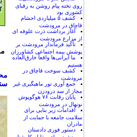
روی تخته پیام روشن به رقبای
کشوری بود
کشف ۵ میلیاردی احشام
قاچاق در مرودشت
آغاز برداشت ذرت علوفه ای
از مزارع مرودشت
تأکید فرماندار مرودشت بر
مح
پوشش بیمه اجتماعی کشاورزان
ما ایرانی‌ها واقعاً خارق‌العاده
هستیم
کشف سوخت قاچاق در
مح
مرودشت
ستا
جمع آوری تور ماهیگیری غیر
مجاز از سد درودزن
پایان رقابت‌ ۷۶ هوگوپوش
نونهال در مرودشت
اقدامات زیر بنایی برای
سلامت جامعه با حمایت از
مادران
دستور فوری دادستان
مرودشت برای مقابله کارشناسی