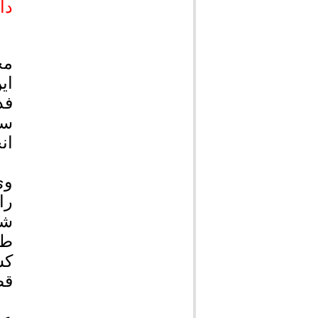
دا
مج
فد
سا
ان
وی
شد
کش
قض