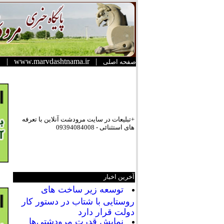
|
www.marvdashtnama.ir
|
صفحه اصلی
+تبلیعات در سایت مرودشت آنلاین با تعرفه
های استثنائی - 09394084008
آخرین اخبار
توسعه زیر ساخت های
روستایی با شتاب در دستور کار
دولت قرار دارد
نمایش قدرت مرودشتی‌ها