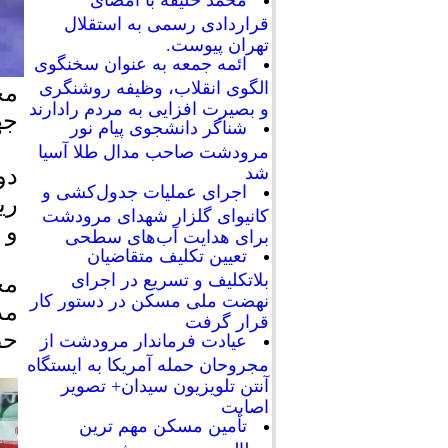
محمد خلیفه با امضای
قراردادی رسمی به استقلال
تهران پیوست.
ائمه جمعه به عنوان سخنگوی
الگوی انقلاب، وظیفه روشنگری
مح
و بصیرت افزایی به مردم رادارند
جه
شناگر دانشجوی پیام نور
مرودشت صاحب مدال طلا آسیا
دو
شد
اجرای عملیات جدول‌کشی و
ری
کانیوای گلزار شهدای مرودشت
و 
برای هدایت آب‌های سطحی
تعیین تکلیف متقاضیان
بلاتکلیف و تسریع در اجرای
مح
نهضت ملی مسکن در دستور کار
قرار گرفت
حض
عیادت فرماندار مرودشت از
مجروحان حمله آمریکا به ایستگاه
آنتن تلویزیون سیدان+ تصویر
اصابت
تأمین مسکن مهم ترین