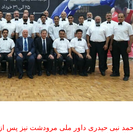
مد نبی حیدری داور ملی مرودشت نیز پس از ق