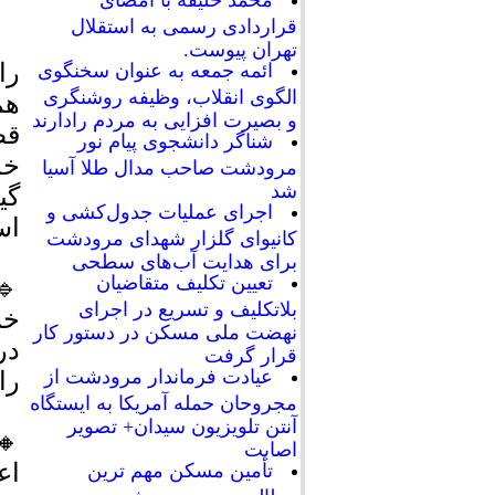
محمد خلیفه با امضای
قراردادی رسمی به استقلال
تهران پیوست.
را
ائمه جمعه به عنوان سخنگوی
الگوی انقلاب، وظیفه روشنگری
هم
و بصیرت افزایی به مردم رادارند
قط
شناگر دانشجوی پیام نور
خد
مرودشت صاحب مدال طلا آسیا
شد
گی
اجرای عملیات جدول‌کشی و
اس
کانیوای گلزار شهدای مرودشت
برای هدایت آب‌های سطحی
تعیین تکلیف متقاضیان
بلاتکلیف و تسریع در اجرای
نهضت ملی مسکن در دستور کار
در
قرار گرفت
عیادت فرماندار مرودشت از
را
مجروحان حمله آمریکا به ایستگاه
آنتن تلویزیون سیدان+ تصویر
🔸
اصابت
اع
تأمین مسکن مهم ترین