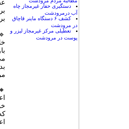
مطالبه مردم مرودشت
عض
دستگیری حفار غیرمجاز چاه
بر
آب درمرودشت
بر
کشف ۶ دستگاه ماینر قاچاق
در مرودشت
تعطیلی مرکز غیرمجاز لیزر و
🔹
پوست در مرودشت
خا
با
می
مر
🔸
اع
که
اع