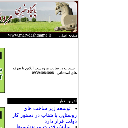
|
www.marvdashtnama.ir
|
صفحه اصلی
+تبلیعات در سایت مرودشت آنلاین با تعرفه
های استثنائی - 09394084008
آخرین اخبار
توسعه زیر ساخت های
روستایی با شتاب در دستور کار
دولت قرار دارد
نمایش قدرت مرودشتی‌ها