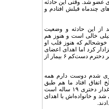
ی عضو شد. وقتی این حادثه
های چند‌ماه قبلش افتادم و
د از این حادثه و وضعیت
خیلی خالی است و هنوز هم
ا خوشحالم که هنوز قلب او
عزادار کرد اما اهدای اعضای
بدنش ما را سربلند کرد و خدا را شکر که به خاطر دخترم دست‌کم ۶ بیمار از
غزی شدم دوست دارم همه
خ اتفاق افتاد ما هم طبق
خواسته‌اش عمل کردیم» این حرف‌های مادر داغدار دختری ۱۹ ساله است
شد و خانواده‌اش با اهدای
دند.