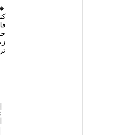
🔹
کن
فا
خا
زن
تر
ن
ا