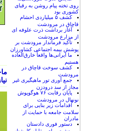
روی تخته پیام روشن به رقبای
کشوری بود
کشف ۵ میلیاردی احشام
قاچاق در مرودشت
آغاز برداشت ذرت علوفه ای
از مزارع مرودشت
تأکید فرماندار مرودشت بر
پوشش بیمه اجتماعی کشاورزان
ما ایرانی‌ها واقعاً خارق‌العاده
هستیم
کشف سوخت قاچاق در
مرودشت
نیا
جمع آوری تور ماهیگیری غیر
مجاز از سد درودزن
پایان رقابت‌ ۷۶ هوگوپوش
نونهال در مرودشت
اقدامات زیر بنایی برای
سلامت جامعه با حمایت از
مادران
دستور فوری دادستان
مرودشت برای مقابله کارشناسی