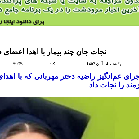
نجات جان چند بیمار با اهدا اعضای
5995
یکشنبه 14 آبان 1402
:كد
زمند را نجات داد