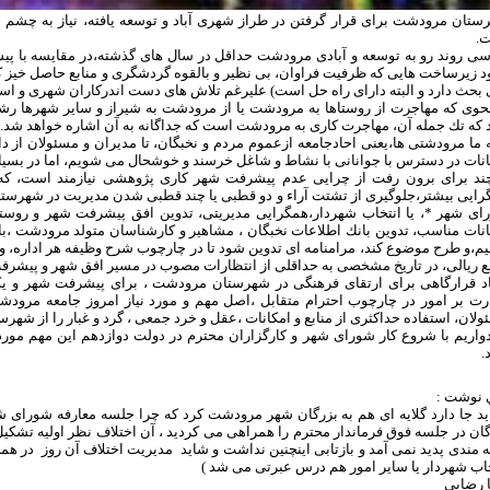
ستان مرودشت براى قرار گرفتن در طراز شهرى آباد و توسعه يافته، نياز به چشم ا
.
سى روند رو به توسعه و آبادى مرودشت حداقل در سال هاى گذشته،در مقايسه با پ
د زيرساخت هايى كه ظرفيت فراوان، بى نظير و بالقوه گردشگرى و منابع حاصل خيز ك
بحث دارد و البته داراى راه حل است) عليرغم تلاش هاى دست اندركاران شهرى و استان
نحوى كه مهاجرت از روستاها به مرودشت يا از مرودشت به شيراز و ساير شهرها رشد 
 كه تك جمله آن، مهاجرت كارى به مرودشت است كه جداگانه به آن اشاره خواهد شد.
ما مرودشتى ها،يعنى احادجامعه ازعموم مردم و نخبگان، تا مديران و مسئولان از د
انات در دسترس با جوانانى با نشاط و شاغل خرسند و خوشحال مى شويم، اما در بسيا
ند براى برون رفت از چرايى عدم پيشرفت شهر كارى پژوهشى نيازمند است، كه 
رايى بيشتر،جلوگيرى از تشتت آراء و دو قطبى يا چند قطبى شدن مديريت در شهرستان
اى شهر *، يا انتخاب شهردار،همگرايى مديريتى، تدوين افق پيشرفت شهر و روستا، ب
نات مناسب، تدوين بانك اطلاعات نخبگان ، مشاهير و كارشناسان متولد مرودشت ،باي
م،و طرح موضوع كند، مرامنامه اى تدوين شود تا در چارچوب شرح وظيفه هر اداره، وح
بع ريالى، در تاريخ مشخصى به حداقلى از انتظارات مصوب در مسير افق شهر و پيشر
اد قرارگاهى براى ارتقاى فرهنگى در شهرستان مرودشت ، براى پيشرفت شهر و ي
رت بر امور در چارچوب احترام متقابل ،اصل مهم و مورد نياز امروز جامعه مرودش
لان، استفاده حداكثرى از منابع و امكانات ،عقل و خرد جمعى ، گرد و غبار را از شهرس
دواريم با شروع كار شوراى شهر و كارگزاران محترم در دولت دوازدهم اين مهم مو
.
 نوشت :
د جا دارد گلايه اى هم به بزرگان شهر مرودشت كرد كه چرا جلسه معارفه شوراى شهر
گان در جلسه فوق فرماندار محترم را همراهى مى كرديد ، آن اختلاف نظر اوليه تشك
يه مندى پديد نمى آمد و بازتابى اينچنين نداشت و شايد مديريت اختلاف آن روز در
خاب شهردار يا ساير امور هم درس عبرتى مى شد )
 رضايى