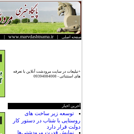
|
www.marvdashtnama.ir
|
صفحه اصلی
+تبلیعات در سایت مرودشت آنلاین با تعرفه
های استثنائی - 09394084008
آخرین اخبار
توسعه زیر ساخت های
روستایی با شتاب در دستور کار
دولت قرار دارد
نمایش قدرت مرودشتی‌ها