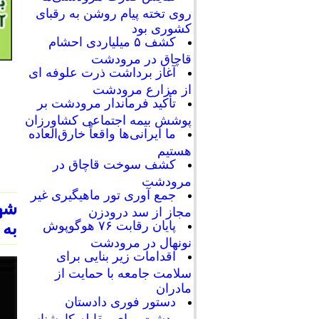
روی تخته پیام روشن به رقبای
کشوری بود
کشف ۵ میلیاردی احشام
قاچاق در مرودشت
آغاز برداشت ذرت علوفه ای
از مزارع مرودشت
تأکید فرماندار مرودشت بر
پوشش بیمه اجتماعی کشاورزان
ما ایرانی‌ها واقعاً خارق‌العاده
هستیم
کشف سوخت قاچاق در
مرودشت
جمع آوری تور ماهیگیری غیر
شهر
مجاز از سد درودزن
پایان رقابت‌ ۷۶ هوگوپوش
به 
نونهال در مرودشت
اقدامات زیر بنایی برای
سلامت جامعه با حمایت از
مادران
دستور فوری دادستان
مرودشت برای مقابله کارشناسی