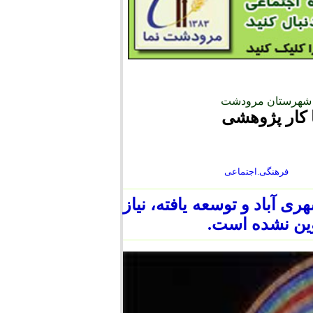
يز شهرستان مرودشت
 كار پژوهشى
فرهنگی.اجتماعی
آباد و توسعه يافته، نياز
وين نشده است.