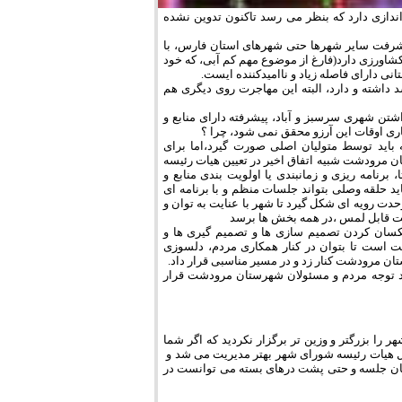
ندازى دارد كه بنظر مى رسد تاكنون تدوين نشده
يشرفت ساير شهرها حتى شهرهاى استان فارس، با
شاورزى دارد(فارغ از موضوع مهم كم آبى، كه خود
ى داراى فاصله زياد و نااميدكننده ايست.
داشته و دارد، البته اين مهاجرت روى ديگرى هم
اشتن شهرى سرسبز و آباد، پيشرفته داراى منابع و
رى اوقات اين آرزو محقق نمى شود، چرا ؟
بايد توسط متوليان اصلى صورت گيرد،اما براى
 مرودشت شبيه اتفاق اخير در تعيين هيات رئيسه
رنامه ريزى و زمانبندى يا اولويت بندى منابع و
د حلقه وصلى بتواند جلسات منظم و با برنامه اى
دت رويه اى شكل گيرد تا شهر با عنايت به توان و
فت قابل لمس ،در همه بخش ها برسد
كسان كردن تصميم سازى ها و تصميم گيرى ها و
ت است تا بتوان در كنار همكارى مردم، دلسوزى
تان مرودشت كنار زد و در مسير مناسبى قرار داد.
رد توجه مردم و مسئولان شهرستان مرودشت قرار
 را بزرگتر و وزين تر برگزار نكرديد كه اگر شما
يل هيات رئيسه شوراى شهر بهتر مديريت مى شد و
 همان جلسه و حتى پشت درهاى بسته مى توانست در