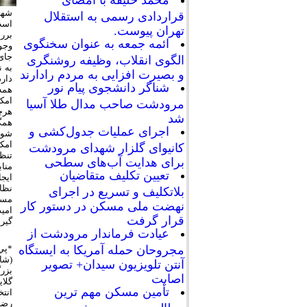
محمد خلیفه با امضای
شهر
قراردادی رسمی به استقلال
است
تهران پیوست.
برر
ائمه جمعه به عنوان سخنگوی
وجو
جاى 
الگوی انقلاب، وظیفه روشنگری
به 
و بصیرت افزایی به مردم رادارند
دارد
شناگر دانشجوی پیام نور
همه 
امك
مرودشت صاحب مدال طلا آسیا
هرچ
شد
همگ
اجرای عملیات جدول‌کشی و
شور
امكا
کانیوای گلزار شهدای مرودشت
تنظي
برای هدایت آب‌های سطحی
منا
تعیین تکلیف متقاضیان
ايج
نظا
بلاتکلیف و تسریع در اجرای
مسئو
نهضت ملی مسکن در دستور کار
امي
قرار گرفت
گيرد
عیادت فرماندار مرودشت از
*پي
مجروحان حمله آمریکا به ایستگاه
(شاي
آنتن تلویزیون سیدان+ تصویر
بزر
اصابت
گلا
تأمین مسکن مهم ترین
انت
رضا