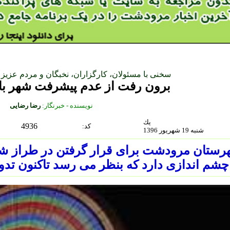
سخنى با مسئولان، كارگزاران، نخبگان و مردم عز
برون رفت از عدم پيشرفت شهر با
نويسنده - خبرنگار:
رضا رضايى
يك
4936
:كد
شنبه 19 شهريور 1396
ستان مرودشت براى قرار گرفتن در طراز شهرى 
چشم اندازى دارد كه بنظر مى رسد تاكنون تد