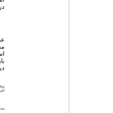
در
مج
اس
با
دی
امر هزینه ۷ برابری را به مردم تحمیل می‌کن
سد 