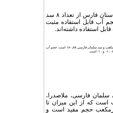
براساس آمار دریافتی از شرکت آب منطقه‌ای استان فارس از تعداد ۸ سد
داری این استان تنها در ۳ سد حجم آب قابل استفاده مثبت
بل استفاده داشته‌اند.
مخزن سد درودزن ۵۶٫۵ میلیون مترمکعب، این میزان در سد ملاصدرا ۴۰٫۲۳۶ میلیون مترمکعب و سد سلمان فارسی ۱۸۰٫۸۸ است. حجم آب
سلمان فارسی، ملاصدرا،
 میلیون مترمکعب است که از این میزان تا
مسال تنها ۲۵۷ میلیون مترمکعب حجم مفید است و