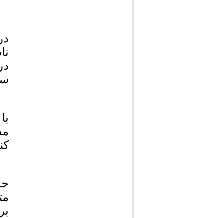
در
نا
در
سد
با
مط
کن
بر