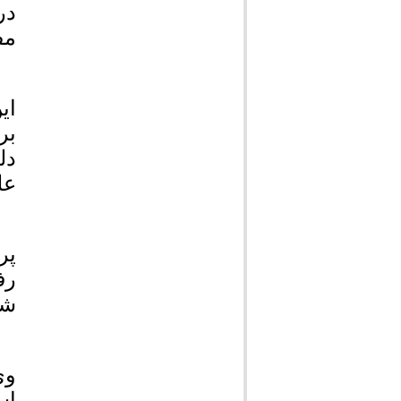
مفی
ای
بر
دل
عل
رف
شد
وی
اس