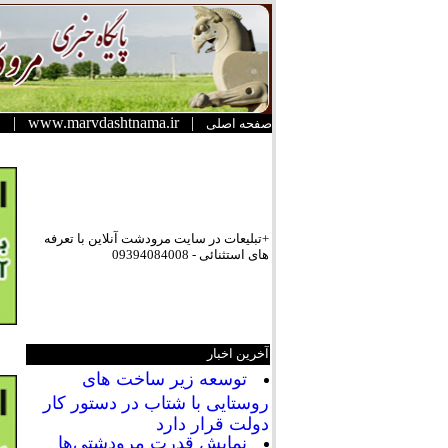
|
www.marvdashtnama.ir
|
صفحه اصلی
+تبلیعات در سایت مرودشت آنلاین با تعرفه
های استثنائی - 09394084008
آخرین اخبار
توسعه زیر ساخت های
روستایی با شتاب در دستور کار
دولت قرار دارد
نمایش قدرت مرودشتی‌ها