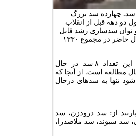
سال ۱۹۵۰ میلادی آغاز شد. چهارده سد بزرگ
 دو دهه قبل از انقلاب
و توان سدسازی رشد قابل
توجهی در کشور به وجود آورد به طوری که در حال حاضر در مجموع ۱۳۳۰
در استان فارس ۱۶ سد وجود دارد که از این تعداد ۸ سد در حال
 در دست احداث و ۲ سد در حال مطالعه است. از آنجا که
شود تنها به سدهای درحال
رتند از: سد درودزن، سد
، سد سیوند، سد ملاصدرا،