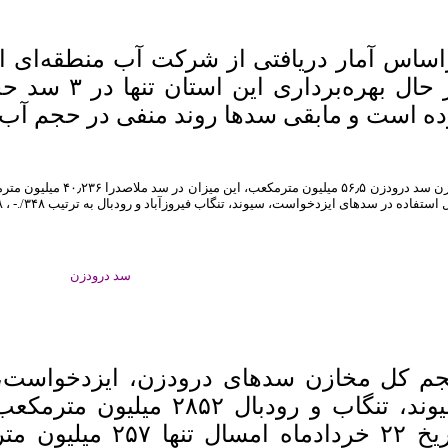
در حال بهره‌بر
ده است و مابقی سدها روند منفی در حجم آب قا
استفاده در سدهای ایزدخواست، سیوند، تنگاب فیروزآباد و رودبال به ترتیب ۳۴۸/.- ، ۸- ، ۱- و ۱۰- است.
سد درودزن
م کل مخازن سدهای درودزن، ایزدخواست، 
سیوند، تنگاب و رودبال ۲۸۵۲
تاریخ ۲۲ خردادماه ا