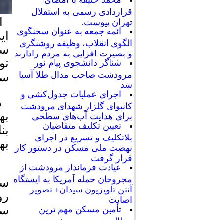
محمد خلیفه با امضای
قراردادی رسمی به استقلال
تهران پیوست.
ائمه جمعه به عنوان سخنگوی
ای
الگوی انقلاب، وظیفه روشنگری
سا
و بصیرت افزایی به مردم رادارند
شناگر دانشجوی پیام نور
مرودشت صاحب مدال طلا آسیا
سد
شد
اجرای عملیات جدول‌کشی و
کانیوای گلزار شهدای مرودشت
برای هدایت آب‌های سطحی
تعیین تکلیف متقاضیان
بن
بلاتکلیف و تسریع در اجرای
به
نهضت ملی مسکن در دستور کار
قرار گرفت
عیادت فرماندار مرودشت از
مجروحان حمله آمریکا به ایستگاه
سد
آنتن تلویزیون سیدان+ تصویر
رو
اصابت
سد
تأمین مسکن مهم ترین