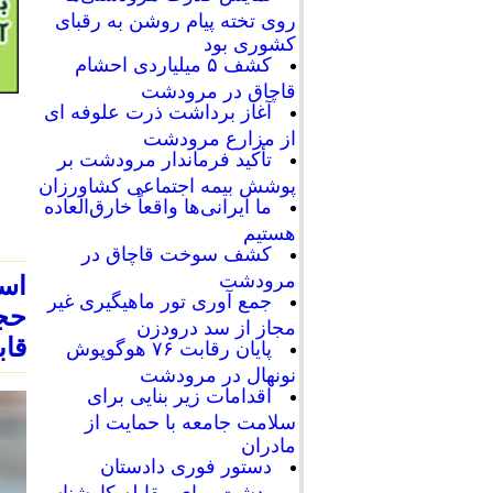
روی تخته پیام روشن به رقبای
کشوری بود
کشف ۵ میلیاردی احشام
قاچاق در مرودشت
آغاز برداشت ذرت علوفه ای
از مزارع مرودشت
تأکید فرماندار مرودشت بر
پوشش بیمه اجتماعی کشاورزان
ما ایرانی‌ها واقعاً خارق‌العاده
هستیم
کشف سوخت قاچاق در
مرودشت
جمع آوری تور ماهیگیری غیر
حج
مجاز از سد درودزن
قاب
پایان رقابت‌ ۷۶ هوگوپوش
نونهال در مرودشت
اقدامات زیر بنایی برای
سلامت جامعه با حمایت از
مادران
دستور فوری دادستان
مرودشت برای مقابله کارشناسی